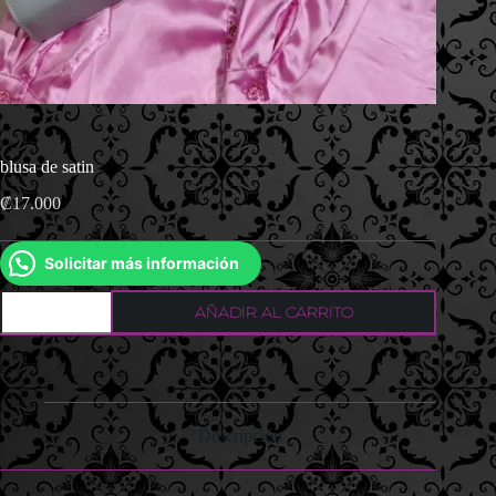
blusa de satin
₡
17.000
Solicitar más información
blusa
AÑADIR AL CARRITO
de
satin
cantidad
Descripción