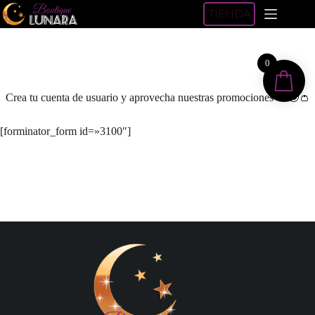
Saltar
TIENDA
al
contenido
0
Registro de cuenta
Crea tu cuenta de usuario y aprovecha nuestras promociones 🎟️🤩👛
[forminator_form id=»3100″]