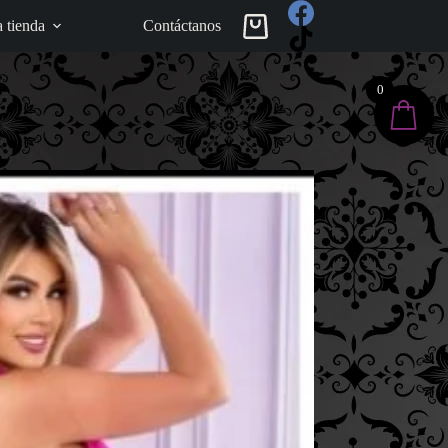
a tienda
Contáctanos
Carro
de
compra
0