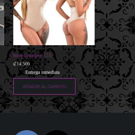
body Seamless 🇨🇴
₡
14.500
Entrega inmediata
AÑADIR AL CARRITO