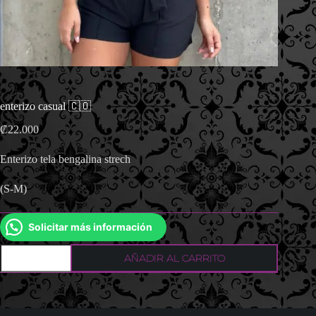
enterizo casual 🇨🇴
₡
22.000
Enterizo tela bengalina strech
(S-M)
Solicitar más información
enterizo
AÑADIR AL CARRITO
casual
🇨🇴
cantidad