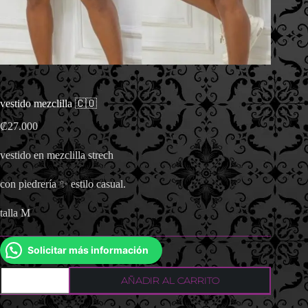
vestido mezclilla 🇨🇴
₡
27.000
vestido en mezclilla strech
con piedrería ✨ estilo casual.
talla M
Solicitar más información
vestido
AÑADIR AL CARRITO
mezclilla
🇨🇴
cantidad