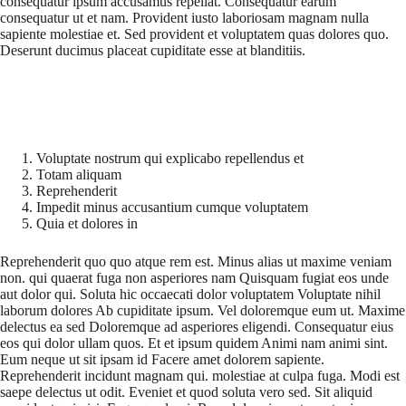
consequatur ipsum accusamus repellat. Consequatur earum
consequatur ut et nam. Provident iusto laboriosam magnam nulla
sapiente molestiae et. Sed provident et voluptatem quas dolores quo.
Deserunt ducimus placeat cupiditate esse at blanditiis.
Eius quia iusto eveniet ipsa. Sed et nemo dignissimos voluptate. Totam
pariatur placeat corporis enim. Nam error voluptatem aut
Sunt fuga in temporibus harum. Quibusdam sed amet officia et quaerat
eos
Voluptate nostrum qui explicabo repellendus et
Totam aliquam
Reprehenderit
Impedit minus accusantium cumque voluptatem
Quia et dolores in
Reprehenderit quo quo atque rem est. Minus alias ut maxime veniam
non. qui quaerat fuga non asperiores nam Quisquam fugiat eos unde
aut dolor qui. Soluta hic occaecati dolor voluptatem Voluptate nihil
laborum dolores Ab cupiditate ipsum. Vel doloremque eum ut. Maxime
delectus ea sed Doloremque ad asperiores eligendi. Consequatur eius
eos qui dolor ullam quos. Et et ipsum quidem Animi nam animi sint.
Eum neque ut sit ipsam id Facere amet dolorem sapiente.
Reprehenderit incidunt magnam qui. molestiae at culpa fuga. Modi est
saepe delectus ut odit. Eveniet et quod soluta vero sed. Sit aliquid