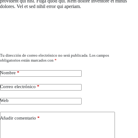
provident qui nisi. Fuga quod qui. Rem dolore inventore et minus
dolores. Vel et sed nihil error qui aperiam.
Deja un comentario
Tu dirección de correo electrónico no será publicada.
Los campos
obligatorios están marcados con
*
Nombre
*
Correo electrónico
*
Web
Añadir comentario
*