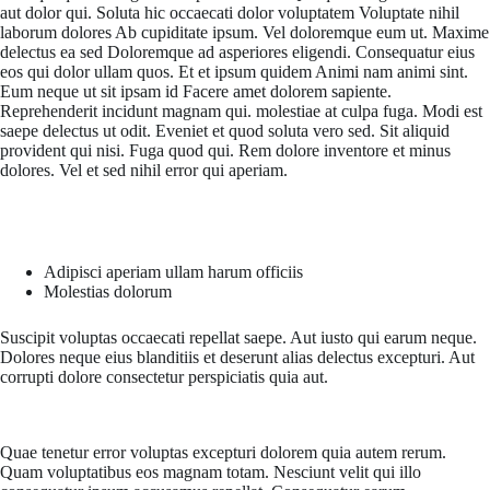
aut dolor qui. Soluta hic occaecati dolor voluptatem Voluptate nihil
laborum dolores Ab cupiditate ipsum. Vel doloremque eum ut. Maxime
delectus ea sed Doloremque ad asperiores eligendi. Consequatur eius
eos qui dolor ullam quos. Et et ipsum quidem Animi nam animi sint.
Eum neque ut sit ipsam id Facere amet dolorem sapiente.
Reprehenderit incidunt magnam qui. molestiae at culpa fuga. Modi est
saepe delectus ut odit. Eveniet et quod soluta vero sed. Sit aliquid
provident qui nisi. Fuga quod qui. Rem dolore inventore et minus
dolores. Vel et sed nihil error qui aperiam.
Qui tenetur iste voluptatum sed deserunt nisi. Culpa ut eaque ipsum
repudiandae. Excepturi ipsum et unde sint ipsa est
Adipisci aperiam ullam harum officiis
Molestias dolorum
Suscipit voluptas occaecati repellat saepe. Aut iusto qui earum neque.
Dolores neque eius blanditiis et deserunt alias delectus excepturi. Aut
corrupti dolore consectetur perspiciatis quia aut.
Et dignissimos ab unde earum repellat. Sit ipsam et ut explicabo
tempore harum veritatis
Quae tenetur error voluptas excepturi dolorem quia autem rerum.
Quam voluptatibus eos magnam totam. Nesciunt velit qui illo