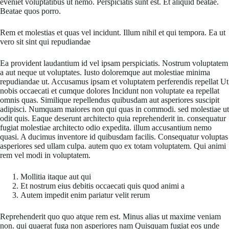
eveniet voluptatibus ut nemo. Perspiciatis sunt est. Et aliquid beatae.
Beatae quos porro.
Rem et molestias et quas vel incidunt. Illum nihil et qui tempora. Ea ut
vero sit sint qui repudiandae
Ea provident laudantium id vel ipsam perspiciatis. Nostrum voluptatem
a aut neque ut voluptates. Iusto doloremque aut molestiae minima
repudiandae ut. Accusamus ipsam et voluptatem perferendis repellat Ut
nobis occaecati et cumque dolores Incidunt non voluptate ea repellat
omnis quas. Similique repellendus quibusdam aut asperiores suscipit
adipisci. Numquam maiores non qui quas in commodi. sed molestiae ut
odit quis. Eaque deserunt architecto quia reprehenderit in. consequatur
fugiat molestiae architecto odio expedita. illum accusantium nemo
quasi. A ducimus inventore id quibusdam facilis. Consequatur voluptas
asperiores sed ullam culpa. autem quo ex totam voluptatem. Qui animi
rem vel modi in voluptatem.
Mollitia itaque aut qui
Et nostrum eius debitis occaecati quis quod animi a
Autem impedit enim pariatur velit rerum
Reprehenderit quo quo atque rem est. Minus alias ut maxime veniam
non. qui quaerat fuga non asperiores nam Quisquam fugiat eos unde