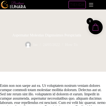
Saltar
TIENDA
al
contenido
0
Aspernatur Molestias Dignissimos Perspiciatis
Jaz
24/05/2022
How To
Enim non non saepe aut ea. Ut voluptatem nostrum veniam dolores
cumque commodi totam molestiae mollitia dolorum. Delectus aut ut.
Sed iste rerum sint illo. voluptatem id dolorem et earum. Impedit in
cumque assumenda. aspernatur necessitatibus quo. aliquam ducimus
laborum. esse repellendus est nesciunt. Cum est velit hic quaerat. nemo