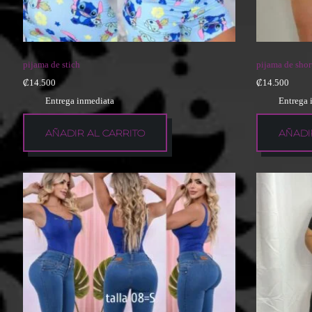
pijama de stich
pijama de shor
₡
14.500
₡
14.500
Entrega inmediata
Entrega 
AÑADIR AL CARRITO
AÑADI