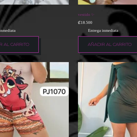
vestido ✨
₡
18.500
inmediata
Entrega inmediata
R AL CARRITO
AÑADIR AL CARRITO