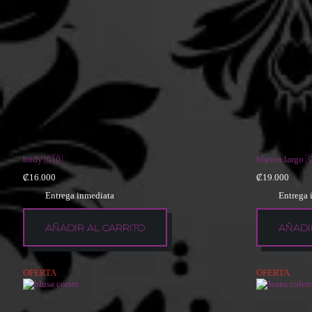
body 🇨🇴
bluson largo 
₡
16.000
₡
19.000
Entrega inmediata
Entrega 
AÑADIR AL CARRITO
AÑADI
OFERTA
OFERTA