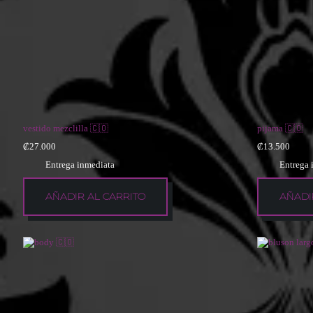
vestido mezclilla 🇨🇴
pijama 🇨🇴
₡
27.000
₡
13.500
Entrega inmediata
Entrega 
AÑADIR AL CARRITO
AÑADI