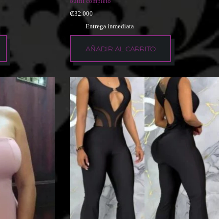
outfit completo
₡
32.000
Entrega inmediata
AÑADIR AL CARRITO