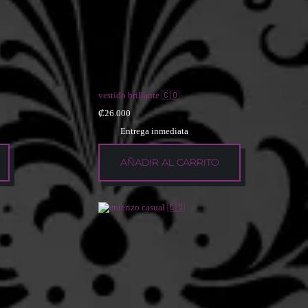
vestido brillante 🇨🇴
₡
26.000
Entrega inmediata
AÑADIR AL CARRITO