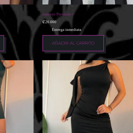
enterizo Premium ✨
₡
26.000
Entrega inmediata
AÑADIR AL CARRITO