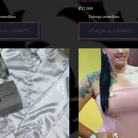
blusa de satin
₡
17.000
inmediata
Entrega inmediata
R AL CARRITO
AÑADIR AL CARRITO