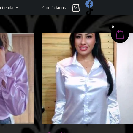
a tienda
Contáctanos
Carro
de
compra
0