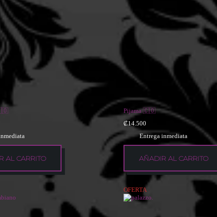
🇴
Pijama 🇨🇴
₡
14.500
inmediata
Entrega inmediata
R AL CARRITO
AÑADIR AL CARRITO
OFERTA