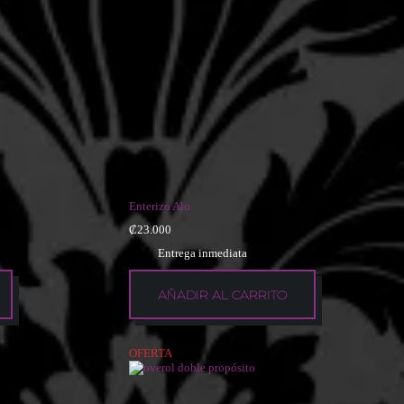
Enterizo Alo
₡
23.000
Entrega inmediata
AÑADIR AL CARRITO
OFERTA