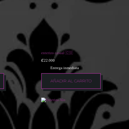
enterizo casual 🇨🇴
₡
22.000
Entrega inmediata
AÑADIR AL CARRITO