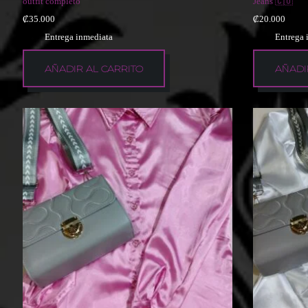
outfit completo
Jeans 🇨🇴
₡
35.000
₡
20.000
Entrega inmediata
Entrega 
AÑADIR AL CARRITO
AÑADI