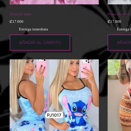
blusa de satin
blusa de satin
₡
17.000
₡
17.000
Entrega inmediata
Entrega 
AÑADIR AL CARRITO
AÑADI