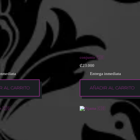
conjunto 🇨🇴
₡
23.000
inmediata
Entrega inmediata
R AL CARRITO
AÑADIR AL CARRITO