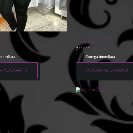
🇨🇴
enterizo casual 🇨🇴
₡
22.000
inmediata
Entrega inmediata
R AL CARRITO
AÑADIR AL CARRITO