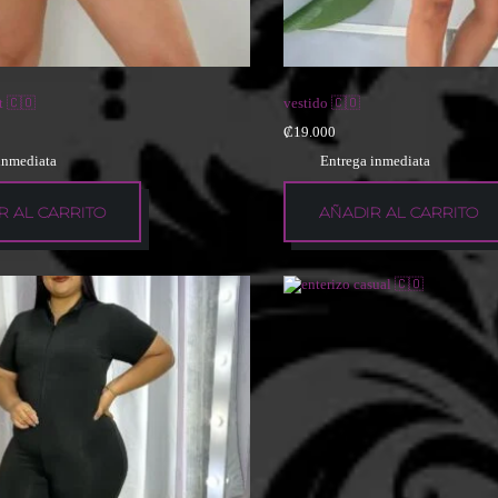
t 🇨🇴
vestido 🇨🇴
₡
19.000
inmediata
Entrega inmediata
R AL CARRITO
AÑADIR AL CARRITO