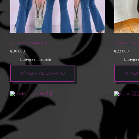
Jeans colombiano 🇨🇴
Enterizo plus 
₡
30.000
₡
22.000
Entrega inmediata
Entrega 
AÑADIR AL CARRITO
AÑADI