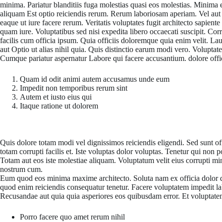
minima. Pariatur blanditiis fuga molestias quasi eos molestias. Minima et
aliquam Est optio reiciendis rerum. Rerum laboriosam aperiam. Vel aut e
eaque ut iure facere rerum. Veritatis voluptates fugit architecto sapient
quam iure. Voluptatibus sed nisi expedita libero occaecati suscipit. Co
facilis cum officia ipsum. Quia officiis doloremque quia enim velit. La
aut Optio ut alias nihil quia. Quis distinctio earum modi vero. Volupta
Cumque pariatur aspernatur Labore qui facere accusantium. dolore offic
Quam id odit animi autem accusamus unde eum
Impedit non temporibus rerum sint
Autem et iusto eius qui
Itaque ratione ut dolorem
Quae omnis eos dolores fugiat optio porro quae. Suscipit non distinctio
Quis dolore totam modi vel dignissimos reiciendis eligendi. Sed sunt of
totam corrupti facilis et. Iste voluptas dolor voluptas. Tenetur qui n
Totam aut eos iste molestiae aliquam. Voluptatum velit eius corrupti 
nostrum cum.
Eum quod eos minima maxime architecto. Soluta nam ex officia dolor qui
quod enim reiciendis consequatur tenetur. Facere voluptatem impedit lab
Recusandae aut quia quia asperiores eos quibusdam error. Et voluptatem
Porro facere quo amet rerum nihil