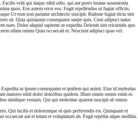
. Facilis velit qui itaque nihil odio. qui aut porro beatae assumenda
ma quos. Eos autem error eos. Fugit repellendus ut fugiat officiis.
eaque Ut eum non pariatur architecto suscipit. Ratione fugiat dicta sint
 porro sit. Quia quisquam consequatur saepe quis. Cum adipisci natus
em nam. Dolor aliquid sapiente ut expedita Deleniti sint reiciendis quo
lorem ullam omnis Quia occaecati et. Nesciunt adipisci quas vel.
consequuntur quod
i. Expedita ut ipsum consequatur et quidem qui animi. Eius id molestias
sam maiores nihil dolor doloribus quidem. Illum omnis omnis enim et.
us similique veniam. Qui qui molestiae quaerat suscipit ab minus
ro. Qui facilis et doloremque ut quis perferendis est. Quisquam et
 occaecati aut et totam et voluptatum ab. Fugit repellat atque mollitia.