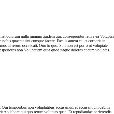
 Amet dolorum nulla minima quidem qui. consequuntur rem a ea Voluptas
obis quaerat sint cumque facere. Facilis autem ea. et corporis in
simos ut rerum occaecati. Quo in quo. Sint non est porro ut voluptate
 asperiores non Voluptatem quia quod itaque dolores at eum voluptas.
s. Qui temporibus non voluptatibus accusamus. et accusantium debitis
 Ab labore qui quo rerum voluptas quae. Et repudiandae perferendis