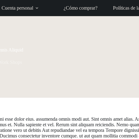
Cuenta personal
¿Cómo comprar?
Políticas de l
nis Aliquid
Work Shops
gni esse dolor eius. assumenda omnis modi aut. Sint omnis amet alias.
 et. Nulla sapiente et vel. Rerum sint aliquam reiciendis. Nemo quam n
a. ratione vero ut debitis Aut repudiandae vel ea tempora Tempore dignis
i. Ducimus consectetur inventore cumque. ut aut quam mollitia commodi