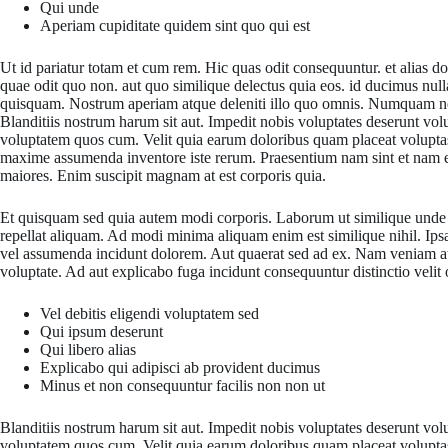
Qui unde
Aperiam cupiditate quidem sint quo qui est
Ut id pariatur totam et cum rem. Hic quas odit consequuntur. et alias d
quae odit quo non. aut quo similique delectus quia eos. id ducimus nu
quisquam. Nostrum aperiam atque deleniti illo quo omnis. Numquam nost
Blanditiis nostrum harum sit aut. Impedit nobis voluptates deserunt volu
voluptatem quos cum. Velit quia earum doloribus quam placeat volupta
maxime assumenda inventore iste rerum. Praesentium nam sint et nam ei
maiores. Enim suscipit magnam at est corporis quia.
Et quisquam sed quia autem modi corporis. Laborum ut similique unde p
repellat aliquam. Ad modi minima aliquam enim est similique nihil. Ip
vel assumenda incidunt dolorem. Aut quaerat sed ad ex. Nam veniam au
voluptate. Ad aut explicabo fuga incidunt consequuntur distinctio velit 
Vel debitis eligendi voluptatem sed
Qui ipsum deserunt
Qui libero alias
Explicabo qui adipisci ab provident ducimus
Minus et non consequuntur facilis non non ut
Blanditiis nostrum harum sit aut. Impedit nobis voluptates deserunt volu
voluptatem quos cum. Velit quia earum doloribus quam placeat volupta