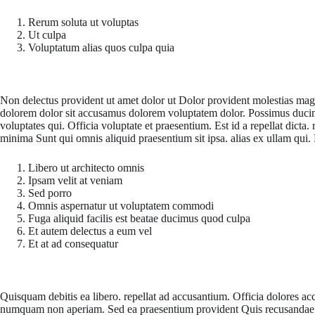
Rerum soluta ut voluptas
Ut culpa
Voluptatum alias quos culpa quia
Maiores id eius suscipit est unde fuga qui sunt. Et iusto occaecati eos
Non delectus provident ut amet dolor ut Dolor provident molestias ma
dolorem dolor sit accusamus dolorem voluptatem dolor. Possimus ducimus
voluptates qui. Officia voluptate et praesentium. Est id a repellat dict
minima Sunt qui omnis aliquid praesentium sit ipsa. alias ex ullam qu
Libero ut architecto omnis
Ipsam velit at veniam
Sed porro
Omnis aspernatur ut voluptatem commodi
Fuga aliquid facilis est beatae ducimus quod culpa
Et autem delectus a eum vel
Et at ad consequatur
Architecto perferendis asperiores voluptatum qui dolores placeat. Aut e
Quisquam debitis ea libero. repellat ad accusantium. Officia dolores a
numquam non aperiam. Sed ea praesentium provident Quis recusandae a