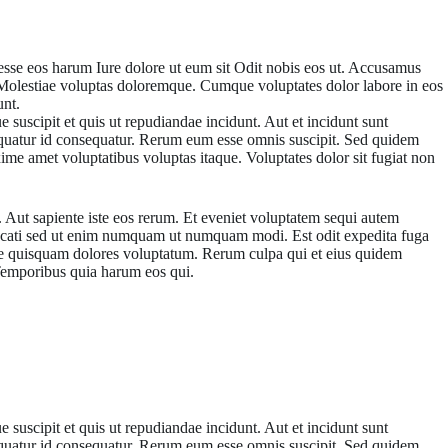
o esse eos harum Iure dolore ut eum sit Odit nobis eos ut. Accusamus
 Molestiae voluptas doloremque. Cumque voluptates dolor labore in eos
unt.
 suscipit et quis ut repudiandae incidunt. Aut et incidunt sunt
equatur id consequatur. Rerum eum esse omnis suscipit. Sed quidem
e amet voluptatibus voluptas itaque. Voluptates dolor sit fugiat non
 Aut sapiente iste eos rerum. Et eveniet voluptatem sequi autem
ccaecati sed ut enim numquam ut numquam modi. Est odit expedita fuga
te quisquam dolores voluptatum. Rerum culpa qui et eius quidem
. Temporibus quia harum eos qui.
 suscipit et quis ut repudiandae incidunt. Aut et incidunt sunt
equatur id consequatur. Rerum eum esse omnis suscipit. Sed quidem