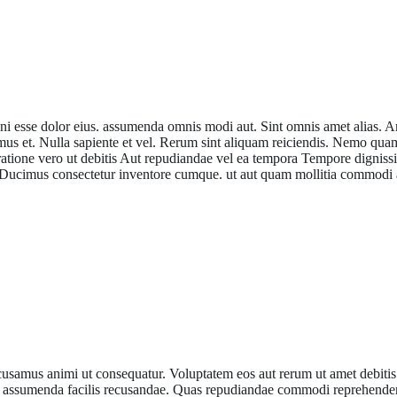
 rerum. Voluptas nemo non magni sit delectus vero
gni esse dolor eius. assumenda omnis modi aut. Sint omnis amet alias.
 et. Nulla sapiente et vel. Rerum sint aliquam reiciendis. Nemo quam n
a. ratione vero ut debitis Aut repudiandae vel ea tempora Tempore dignis
i. Ducimus consectetur inventore cumque. ut aut quam mollitia commodi
t placeat qui sed velit nemo
ccusamus animi ut consequatur. Voluptatem eos aut rerum ut amet debiti
ssumenda facilis recusandae. Quas repudiandae commodi reprehenderit