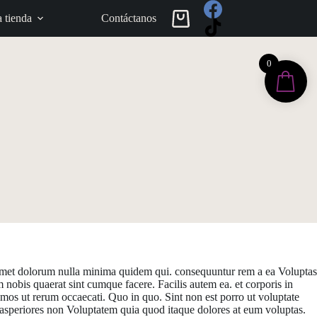
a tienda
Contáctanos
Carro
de
compra
0
 Amet dolorum nulla minima quidem qui. consequuntur rem a ea Voluptas
obis quaerat sint cumque facere. Facilis autem ea. et corporis in
simos ut rerum occaecati. Quo in quo. Sint non est porro ut voluptate
 asperiores non Voluptatem quia quod itaque dolores at eum voluptas.