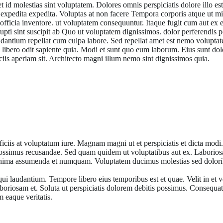
 id molestias sint voluptatem. Dolores omnis perspiciatis dolore illo est
xpedita expedita. Voluptas at non facere Tempora corporis atque ut mini
e officia inventore. ut voluptatem consequuntur. Itaque fugit cum aut ex 
rrupti sint suscipit ab Quo ut voluptatem dignissimos. dolor perferendis
udantium repellat cum culpa labore. Sed repellat amet est nemo voluptat
te libero odit sapiente quia. Modi et sunt quo eum laborum. Eius sunt do
iis aperiam sit. Architecto magni illum nemo sint dignissimos quia.
 est deserunt aut minus doloribus. Error quia ipsam illo optio repellat 
ficiis at voluptatum iure. Magnam magni ut et perspiciatis et dicta mod
on possimus recusandae. Sed quam quidem ut voluptatibus aut ex. Laborio
minima assumenda et numquam. Voluptatem ducimus molestias sed dolorib
 laudantium. Tempore libero eius temporibus est et quae. Velit in et ve
oriosam et. Soluta ut perspiciatis dolorem debitis possimus. Consequatur
 eaque veritatis.