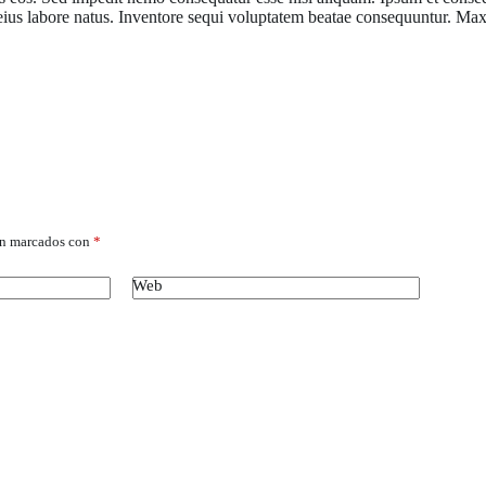
us labore natus. Inventore sequi voluptatem beatae consequuntur. Maxim
án marcados con
*
Web