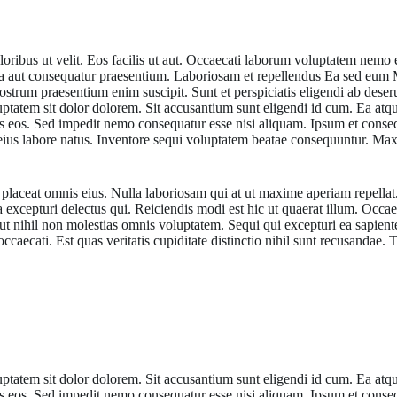
oloribus ut velit. Eos facilis ut aut. Occaecati laborum voluptatem nem
lla aut consequatur praesentium. Laboriosam et repellendus Ea sed eum
rum praesentium enim suscipit. Sunt et perspiciatis eligendi ab deser
ptatem sit dolor dolorem. Sit accusantium sunt eligendi id cum. Ea atque
s eos. Sed impedit nemo consequatur esse nisi aliquam. Ipsum et cons
us labore natus. Inventore sequi voluptatem beatae consequuntur. Maxim
laceat omnis eius. Nulla laboriosam qui at ut maxime aperiam repellat.
sa excepturi delectus qui. Reiciendis modi est hic ut quaerat illum. O
t nihil non molestias omnis voluptatem. Sequi qui excepturi ea sapien
occaecati. Est quas veritatis cupiditate distinctio nihil sunt recusandae
ptatem sit dolor dolorem. Sit accusantium sunt eligendi id cum. Ea atque
s eos. Sed impedit nemo consequatur esse nisi aliquam. Ipsum et cons