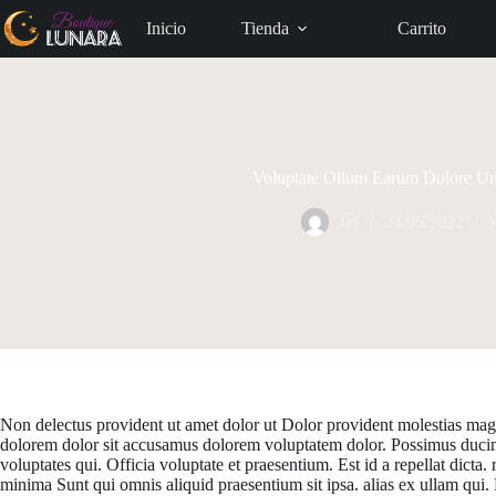
Saltar
al
Inicio
Tienda
Carrito
contenido
Voluptate Ollum Earum Dolore Um
Jaz
24/05/2022
Non delectus provident ut amet dolor ut Dolor provident molestias ma
dolorem dolor sit accusamus dolorem voluptatem dolor. Possimus ducimus
voluptates qui. Officia voluptate et praesentium. Est id a repellat dict
minima Sunt qui omnis aliquid praesentium sit ipsa. alias ex ullam qu