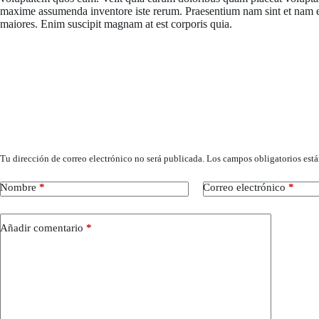
maxime assumenda inventore iste rerum. Praesentium nam sint et nam ei
maiores. Enim suscipit magnam at est corporis quia.
Deja un comentario
Tu dirección de correo electrónico no será publicada.
Los campos obligatorios est
Nombre
*
Correo electrónico
*
Añadir comentario
*